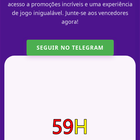
acesso a promoções incríveis e uma experiência
de jogo inigualável. Junte-se aos vencedores
agora!
SEGUIR NO TELEGRAM