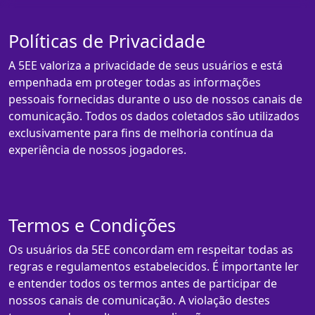
Políticas de Privacidade
A 5EE valoriza a privacidade de seus usuários e está
empenhada em proteger todas as informações
pessoais fornecidas durante o uso de nossos canais de
comunicação. Todos os dados coletados são utilizados
exclusivamente para fins de melhoria contínua da
experiência de nossos jogadores.
Termos e Condições
Os usuários da 5EE concordam em respeitar todas as
regras e regulamentos estabelecidos. É importante ler
e entender todos os termos antes de participar de
nossos canais de comunicação. A violação destes