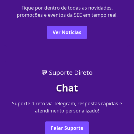
Fique por dentro de todas as novidades,
promoções e eventos da 5EE em tempo real!
Ver Notícias
💬 Suporte Direto
Chat
Suporte direto via Telegram, respostas rápidas e
atendimento personalizado!
Falar Suporte