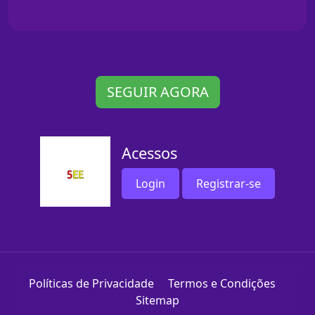
SEGUIR AGORA
Acessos
Login
Registrar-se
Políticas de Privacidade
Termos e Condições
Sitemap