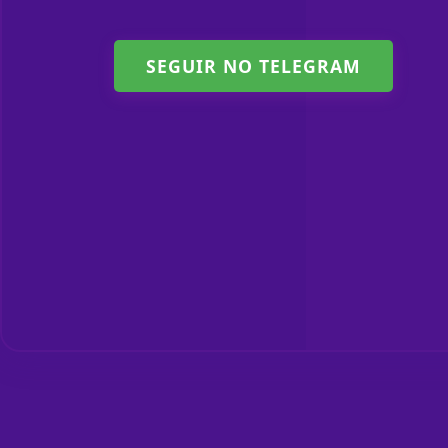
SEGUIR NO TELEGRAM