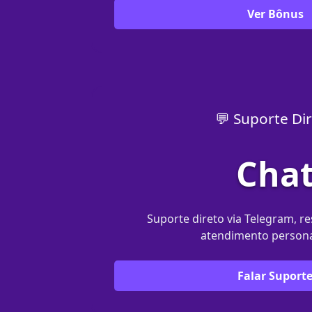
Ver Bônus
💬 Suporte Di
Cha
Suporte direto via Telegram, r
atendimento persona
Falar Suport