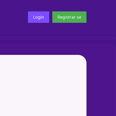
Login
Registrar-se