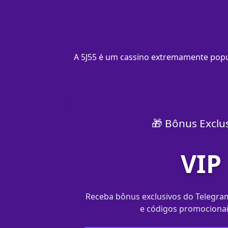
A 5J55 é um cassino extremamente popul
🎁 Bônus Exclu
VIP
Receba bônus exclusivos do Telegra
e códigos promocionai