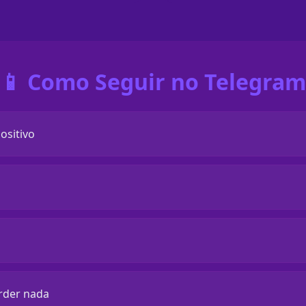
📱 Como Seguir no Telegram
ositivo
erder nada