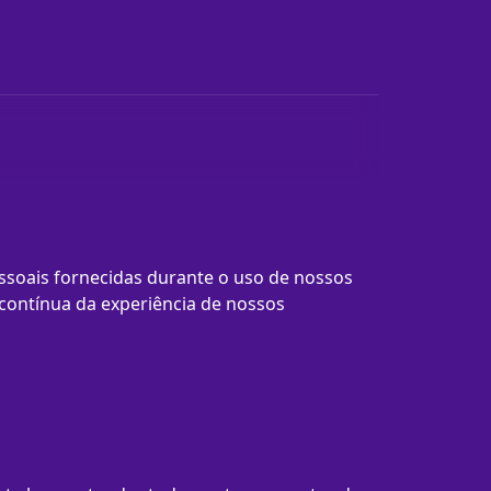
ssoais fornecidas durante o uso de nossos
 contínua da experiência de nossos