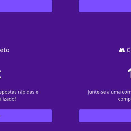
reto
👥 
t
espostas rápidas e
Junte-se a uma com
lizado!
compa
e