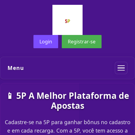
Login
Registrar-se
Menu
📱 5P A Melhor Plataforma de
Apostas
Cadastre-se na 5P para ganhar bônus no cadastro
e em cada recarga. Com a 5P, você tem acesso a