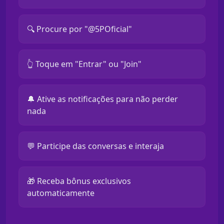
🔍 Procure por "@5POficial"
👆 Toque em "Entrar" ou "Join"
🔔 Ative as notificações para não perder
nada
💬 Participe das conversas e interaja
🎁 Receba bônus exclusivos
automaticamente