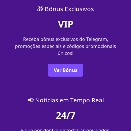
🎁 Bônus Exclusivos
VIP
Receba bônus exclusivos do Telegram,
promoções especiais e códigos promocionais
únicos!
Ver Bônus
📢 Notícias em Tempo Real
24/7
Fique por dentro de todas as novidades,