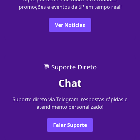
promoções e eventos da 5P em tempo real!
Ver Notícias
💬 Suporte Direto
Chat
Suporte direto via Telegram, respostas rápidas e
atendimento personalizado!
Falar Suporte