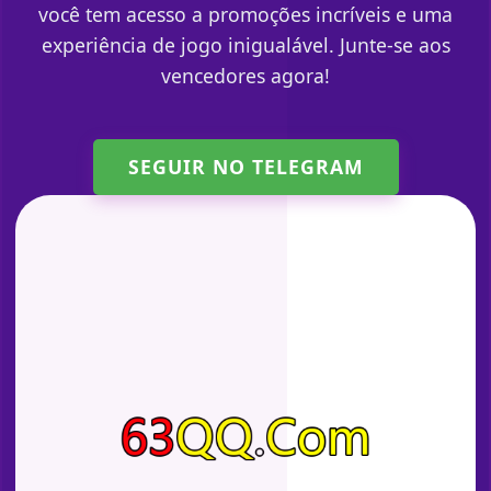
você tem acesso a promoções incríveis e uma
experiência de jogo inigualável. Junte-se aos
vencedores agora!
SEGUIR NO TELEGRAM