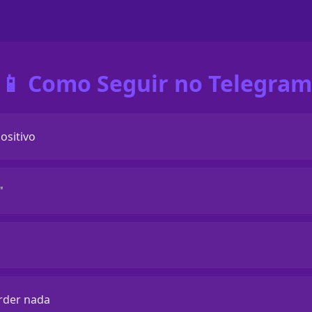
📱 Como Seguir no Telegram
ositivo
"
erder nada