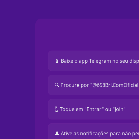
📱 Baixe o app Telegram no seu disp
🔍 Procure por "@658Brl.ComOficial
👆 Toque em "Entrar" ou "Join"
🔔 Ative as notificações para não p