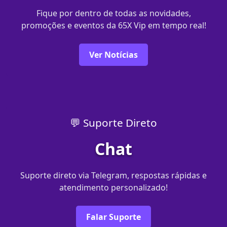
Fique por dentro de todas as novidades,
promoções e eventos da 65X Vip em tempo real!
Ver Notícias
💬 Suporte Direto
Chat
Suporte direto via Telegram, respostas rápidas e
atendimento personalizado!
Falar Suporte