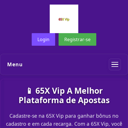
Login
Registrar-se
Menu
📱 65X Vip A Melhor
Plataforma de Apostas
Cadastre-se na 65X Vip para ganhar bônus no
cadastro e em cada recarga. Com a 65X Vip, você