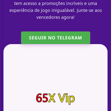
tem acesso a promoções incríveis e uma
experiência de jogo inigualável. Junte-se aos
vencedores agora!
SEGUIR NO TELEGRAM