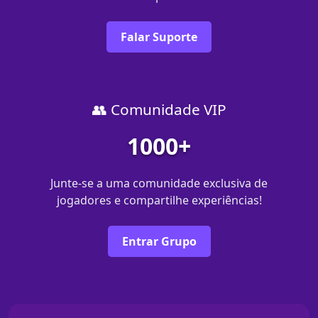
Falar Suporte
👥 Comunidade VIP
1000+
Junte-se a uma comunidade exclusiva de
jogadores e compartilhe experiências!
Entrar Grupo