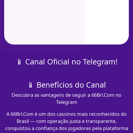
📱 Canal Oficial no Telegram!
📱 Benefícios do Canal
Descubra as vantagens de seguir a 66Brl.Com no
Telegram
A 66Brl.Com é um dos cassinos mais reconhecidos do
Brasil — com operação justa e transparente,
conquistou a confiança dos jogadores pela plataforma