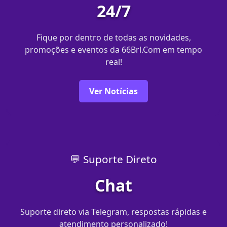
24/7
Fique por dentro de todas as novidades,
promoções e eventos da 66Brl.Com em tempo
real!
Ver Notícias
💬 Suporte Direto
Chat
Suporte direto via Telegram, respostas rápidas e
atendimento personalizado!