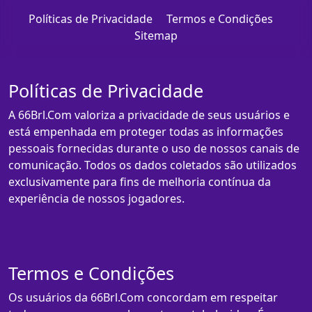
Políticas de Privacidade
Termos e Condições
Sitemap
Políticas de Privacidade
A 66Brl.Com valoriza a privacidade de seus usuários e
está empenhada em proteger todas as informações
pessoais fornecidas durante o uso de nossos canais de
comunicação. Todos os dados coletados são utilizados
exclusivamente para fins de melhoria contínua da
experiência de nossos jogadores.
Termos e Condições
Os usuários da 66Brl.Com concordam em respeitar