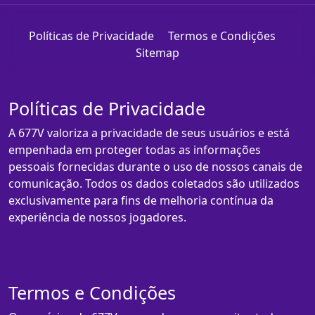
Políticas de Privacidade
Termos e Condições
Sitemap
Políticas de Privacidade
A 677V valoriza a privacidade de seus usuários e está
empenhada em proteger todas as informações
pessoais fornecidas durante o uso de nossos canais de
comunicação. Todos os dados coletados são utilizados
exclusivamente para fins de melhoria contínua da
experiência de nossos jogadores.
Termos e Condições