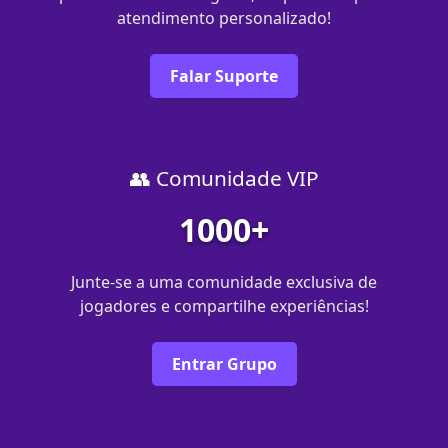
atendimento personalizado!
Falar Suporte
👥 Comunidade VIP
1000+
Junte-se a uma comunidade exclusiva de
jogadores e compartilhe experiências!
Entrar Grupo