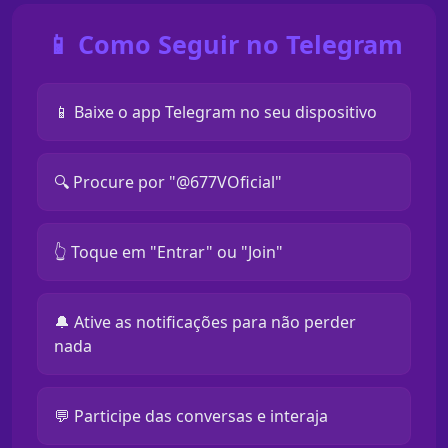
📱 Como Seguir no Telegram
📱 Baixe o app Telegram no seu dispositivo
🔍 Procure por "@677VOficial"
👆 Toque em "Entrar" ou "Join"
🔔 Ative as notificações para não perder
nada
💬 Participe das conversas e interaja