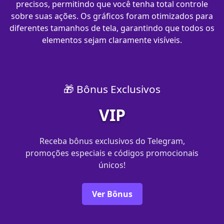
precisos, permitindo que você tenha total controle
sobre suas ações. Os gráficos foram otimizados para
diferentes tamanhos de tela, garantindo que todos os
elementos sejam claramente visíveis.
🎁 Bônus Exclusivos
VIP
Receba bônus exclusivos do Telegram,
promoções especiais e códigos promocionais
únicos!
Ver Bônus