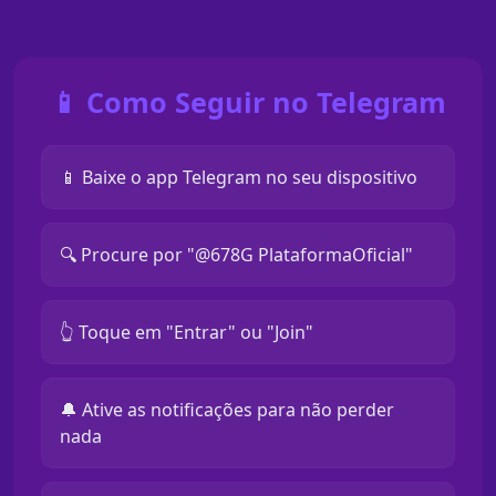
📱 Como Seguir no Telegram
📱 Baixe o app Telegram no seu dispositivo
🔍 Procure por "@678G PlataformaOficial"
👆 Toque em "Entrar" ou "Join"
🔔 Ative as notificações para não perder
nada