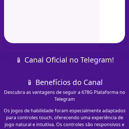
📱 Canal Oficial no Telegram!
📱 Benefícios do Canal
Descubra as vantagens de seguir a 678G Plataforma no
Telegram
Os jogos de habilidade foram especialmente adaptados
para controles touch, oferecendo uma experiência de
jogo natural e intuitiva. Os controles são responsivos e