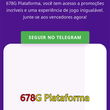
678G Plataforma, você tem acesso a promoções
incríveis e uma experiência de jogo inigualável.
Junte-se aos vencedores agora!
SEGUIR NO TELEGRAM