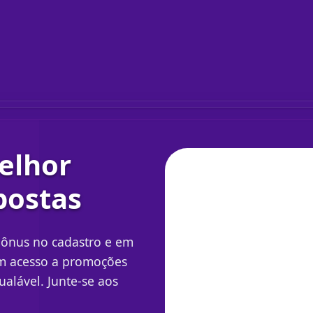
elhor
postas
bônus no cadastro e em
em acesso a promoções
ualável. Junte-se aos