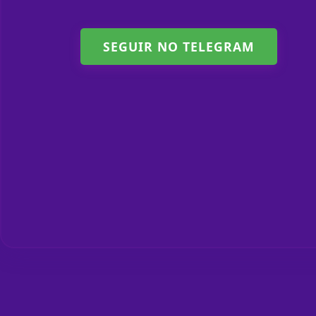
SEGUIR NO TELEGRAM