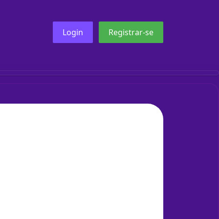
Login
Registrar-se