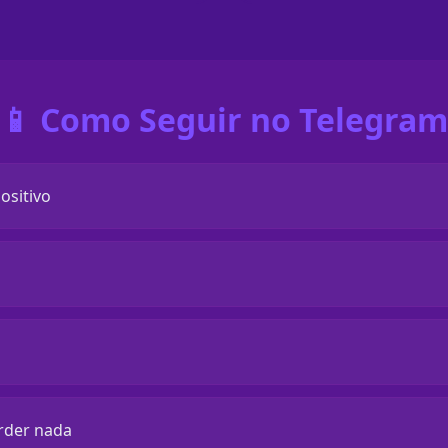
📱 Como Seguir no Telegram
ositivo
erder nada