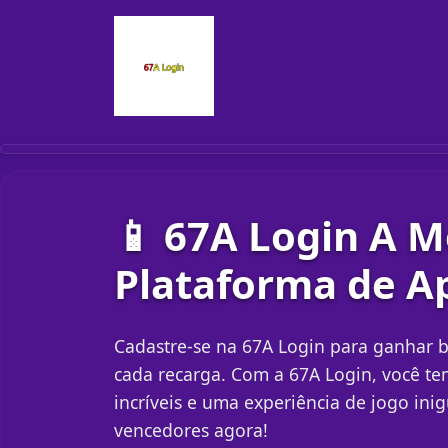
📱 67A Login A M
Plataforma de A
Cadastre-se na 67A Login para ganhar 
cada recarga. Com a 67A Login, você t
incríveis e uma experiência de jogo inig
vencedores agora!