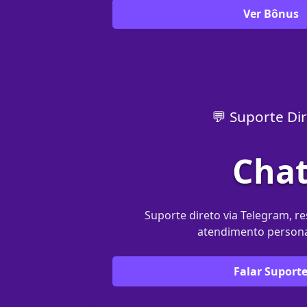
Ver Bônus
💬 Suporte Di
Cha
Suporte direto via Telegram, r
atendimento persona
Falar Suport