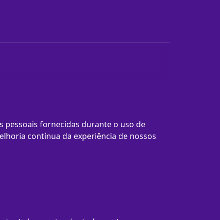
s pessoais fornecidas durante o uso de
elhoria contínua da experiência de nossos