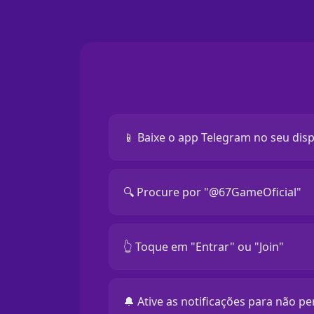
📱 Baixe o app Telegram no seu disp
🔍 Procure por "@67GameOficial"
👆 Toque em "Entrar" ou "Join"
🔔 Ative as notificações para não p