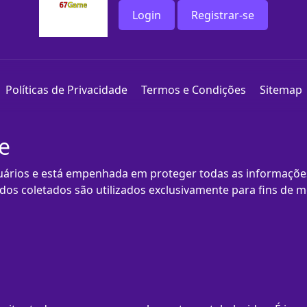
Login
Registrar-se
Políticas de Privacidade
Termos e Condições
Sitemap
de
suários e está empenhada em proteger todas as informaçõe
os coletados são utilizados exclusivamente para fins de m