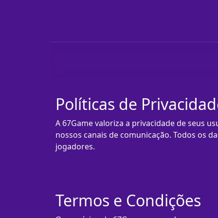
Políticas de Privacida
A 67Game valoriza a privacidade de seus u
nossos canais de comunicação. Todos os dad
jogadores.
Termos e Condições