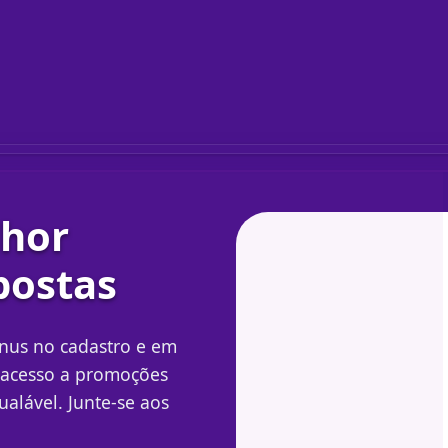
lhor
postas
nus no cadastro e em
 acesso a promoções
ualável. Junte-se aos