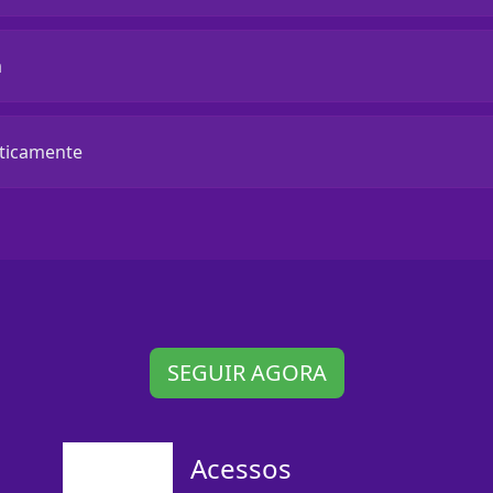
a
aticamente
SEGUIR AGORA
Acessos