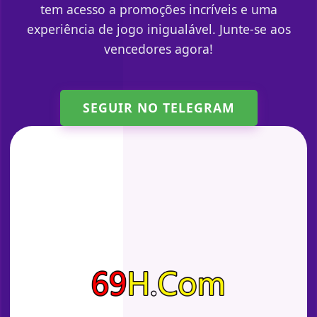
tem acesso a promoções incríveis e uma
experiência de jogo inigualável. Junte-se aos
vencedores agora!
SEGUIR NO TELEGRAM