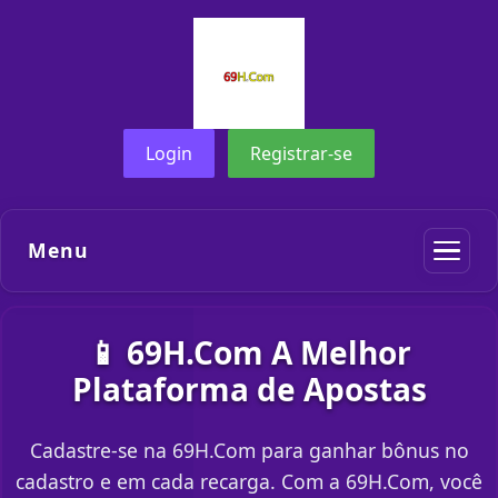
Login
Registrar-se
Menu
📱 69H.Com A Melhor
Plataforma de Apostas
Cadastre-se na 69H.Com para ganhar bônus no
cadastro e em cada recarga. Com a 69H.Com, você