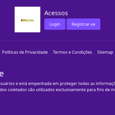
Acessos
Login
Registrar-se
Políticas de Privacidade
Termos e Condições
Sitemap
de
 usuários e está empenhada em proteger todas as informaçõ
os coletados são utilizados exclusivamente para fins de m