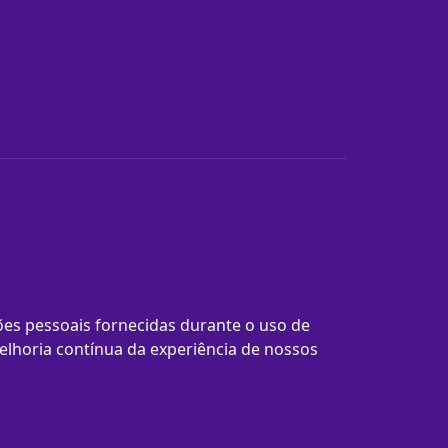
es pessoais fornecidas durante o uso de
elhoria contínua da experiência de nossos