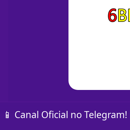
📱 Canal Oficial no Telegram!