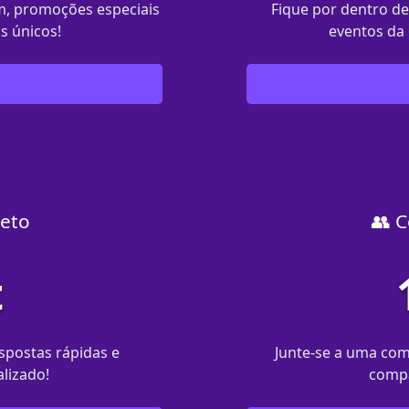
m, promoções especiais
Fique por dentro d
s únicos!
eventos da
reto
👥 
t
espostas rápidas e
Junte-se a uma com
lizado!
compa