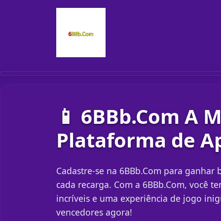
📱 6BBb.Com A M
Plataforma de A
Cadastre-se na 6BBb.Com para ganhar 
cada recarga. Com a 6BBb.Com, você t
incríveis e uma experiência de jogo inig
vencedores agora!