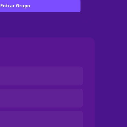
Entrar Grupo