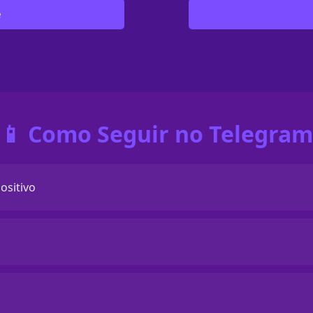
e
📱 Como Seguir no Telegram
ositivo