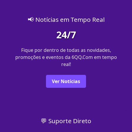
📢 Notícias em Tempo Real
24/7
Fique por dentro de todas as novidades,
promoções e eventos da 6QQ.Com em tempo
real!
Ver Notícias
💬 Suporte Direto