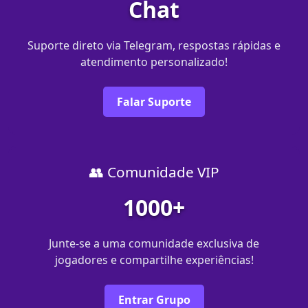
Chat
Suporte direto via Telegram, respostas rápidas e
atendimento personalizado!
Falar Suporte
👥 Comunidade VIP
1000+
Junte-se a uma comunidade exclusiva de
jogadores e compartilhe experiências!
Entrar Grupo