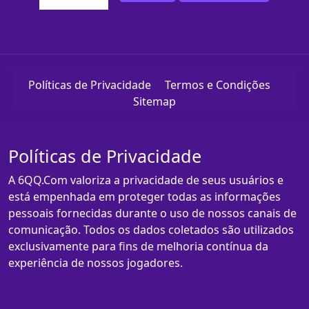
Políticas de Privacidade
Termos e Condições
Sitemap
Políticas de Privacidade
A 6QQ.Com valoriza a privacidade de seus usuários e
está empenhada em proteger todas as informações
pessoais fornecidas durante o uso de nossos canais de
comunicação. Todos os dados coletados são utilizados
exclusivamente para fins de melhoria contínua da
experiência de nossos jogadores.