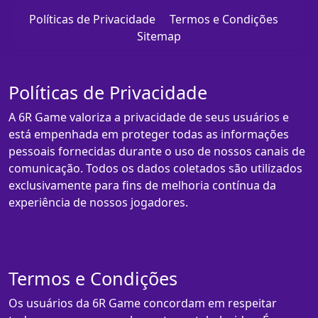
Políticas de Privacidade
Termos e Condições
Sitemap
Políticas de Privacidade
A 6R Game valoriza a privacidade de seus usuários e
está empenhada em proteger todas as informações
pessoais fornecidas durante o uso de nossos canais de
comunicação. Todos os dados coletados são utilizados
exclusivamente para fins de melhoria contínua da
experiência de nossos jogadores.
Termos e Condições
Os usuários da 6R Game concordam em respeitar