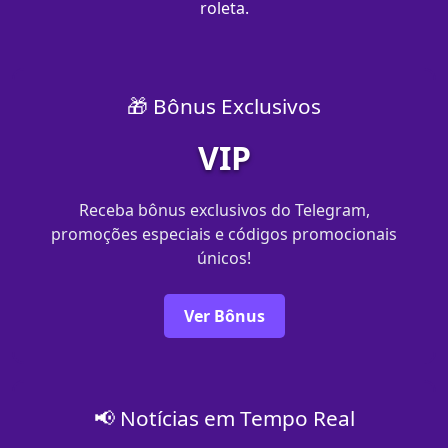
roleta.
🎁 Bônus Exclusivos
VIP
Receba bônus exclusivos do Telegram,
promoções especiais e códigos promocionais
únicos!
Ver Bônus
📢 Notícias em Tempo Real