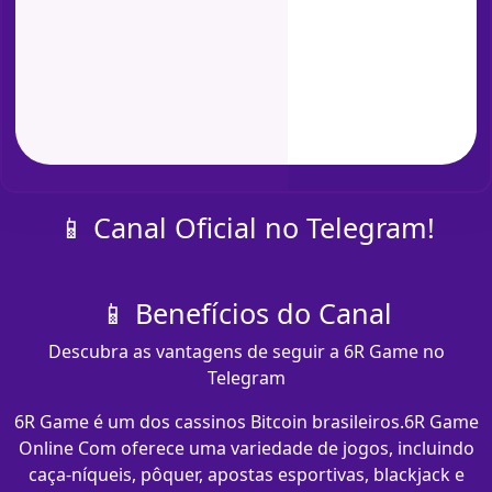
📱 Canal Oficial no Telegram!
📱 Benefícios do Canal
Descubra as vantagens de seguir a 6R Game no
Telegram
6R Game é um dos cassinos Bitcoin brasileiros.6R Game
Online Com oferece uma variedade de jogos, incluindo
caça-níqueis, pôquer, apostas esportivas, blackjack e