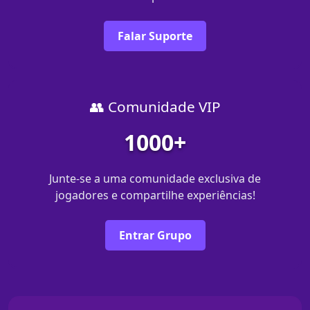
Falar Suporte
👥 Comunidade VIP
1000+
Junte-se a uma comunidade exclusiva de
jogadores e compartilhe experiências!
Entrar Grupo