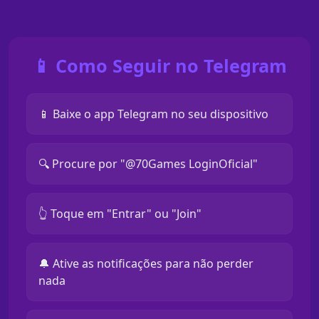
📱 Como Seguir no Telegram
📱 Baixe o app Telegram no seu dispositivo
🔍 Procure por "@70Games LoginOficial"
👆 Toque em "Entrar" ou "Join"
🔔 Ative as notificações para não perder
nada