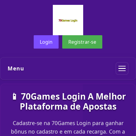
Login
Registrar-se
Menu
📱 70Games Login A Melhor
Plataforma de Apostas
Cadastre-se na 70Games Login para ganhar
bônus no cadastro e em cada recarga. Com a