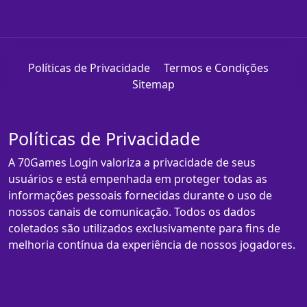
Políticas de Privacidade
Termos e Condições
Sitemap
Políticas de Privacidade
A 70Games Login valoriza a privacidade de seus
usuários e está empenhada em proteger todas as
informações pessoais fornecidas durante o uso de
nossos canais de comunicação. Todos os dados
coletados são utilizados exclusivamente para fins de
melhoria contínua da experiência de nossos jogadores.