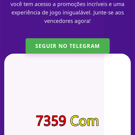
você tem acesso a promoções incríveis e uma
experiência de jogo inigualável. Junte-se aos
vencedores agora!
SEGUIR NO TELEGRAM