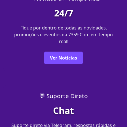
24/7
Fique por dentro de todas as novidades,
promoções e eventos da 7359 Com em tempo
real!
Ver Notícias
💬 Suporte Direto
Chat
Suporte direto via Telegram, respostas rápidas e