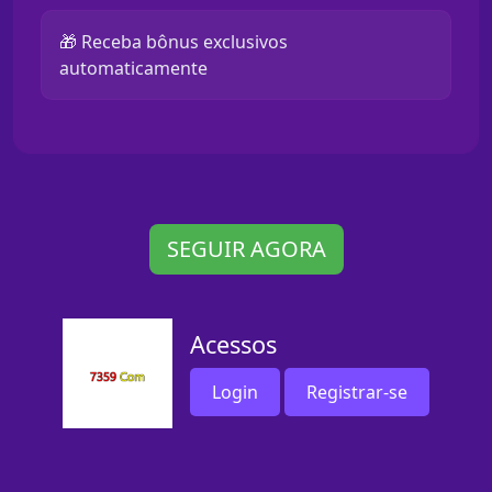
🎁 Receba bônus exclusivos
automaticamente
SEGUIR AGORA
Acessos
Login
Registrar-se