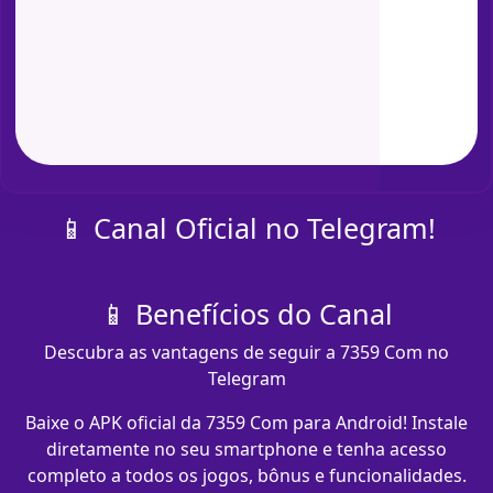
📱 Canal Oficial no Telegram!
📱 Benefícios do Canal
Descubra as vantagens de seguir a 7359 Com no
Telegram
Baixe o APK oficial da 7359 Com para Android! Instale
diretamente no seu smartphone e tenha acesso
completo a todos os jogos, bônus e funcionalidades.