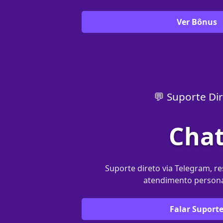
Ver Bônus
💬 Suporte Di
Cha
Suporte direto via Telegram, r
atendimento persona
Falar Suport