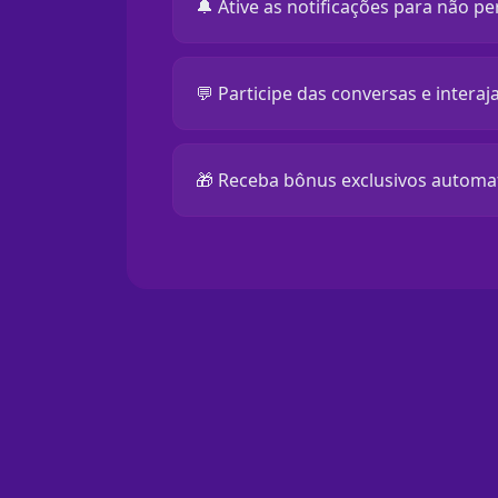
🔔 Ative as notificações para não p
💬 Participe das conversas e interaj
🎁 Receba bônus exclusivos autom