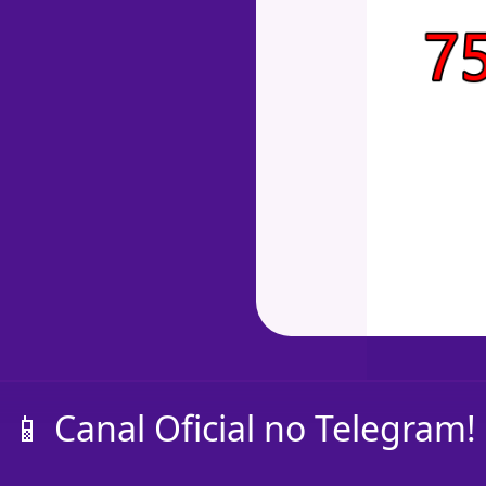
📱 Canal Oficial no Telegram!