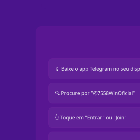
📱 Baixe o app Telegram no seu disp
🔍 Procure por "@7558WinOficial"
👆 Toque em "Entrar" ou "Join"