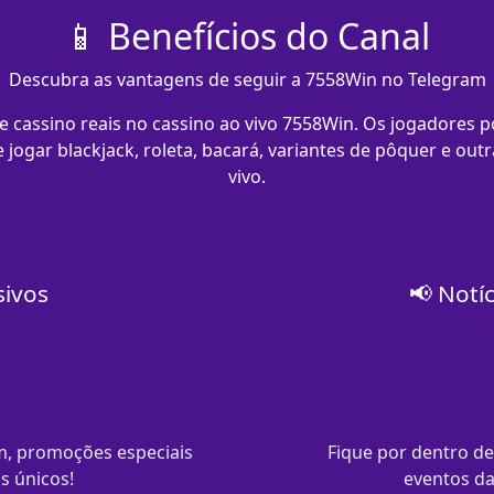
📱 Benefícios do Canal
Descubra as vantagens de seguir a 7558Win no Telegram
cassino reais no cassino ao vivo 7558Win. Os jogadores p
e jogar blackjack, roleta, bacará, variantes de pôquer e ou
vivo.
sivos
📢 Notí
m, promoções especiais
Fique por dentro d
s únicos!
eventos da