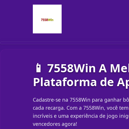
📱 7558Win A Me
Plataforma de A
Cadastre-se na 7558Win para ganhar bô
cada recarga. Com a 7558Win, você tem
incríveis e uma experiência de jogo inig
vencedores agora!