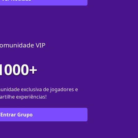
Comunidade VIP
1000+
unidade exclusiva de jogadores e
rtilhe experiências!
Entrar Grupo