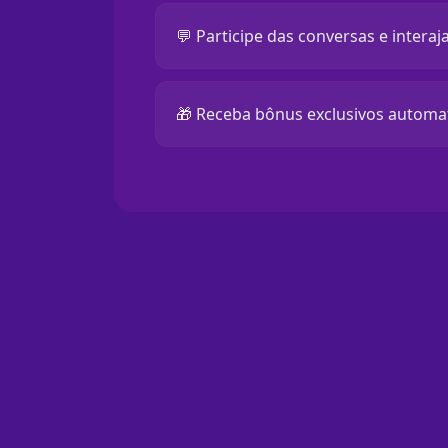
💬 Participe das conversas e interaj
🎁 Receba bônus exclusivos autom