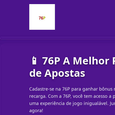
📱 76P A Melhor
de Apostas
Cadastre-se na 76P para ganhar bônus 
recarga. Com a 76P, você tem acesso a 
uma experiência de jogo inigualável. J
agora!