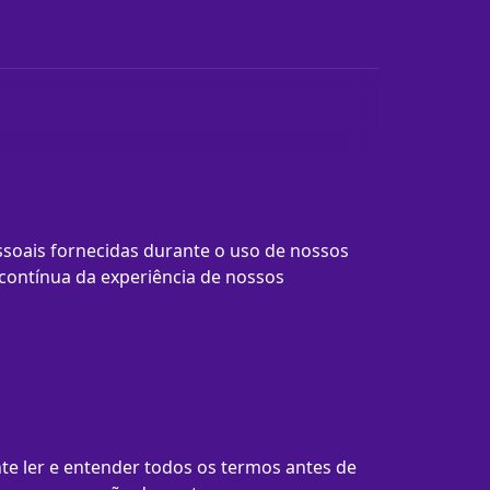
ssoais fornecidas durante o uso de nossos
 contínua da experiência de nossos
te ler e entender todos os termos antes de