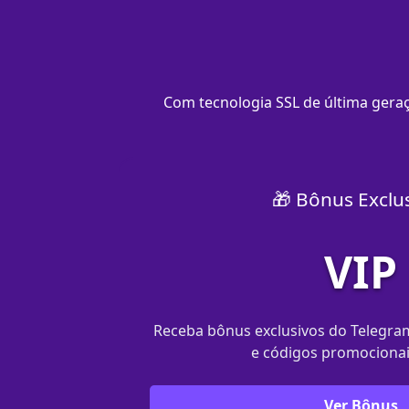
Com tecnologia SSL de última geraçã
🎁 Bônus Exclu
VIP
Receba bônus exclusivos do Telegra
e códigos promocionai
Ver Bônus