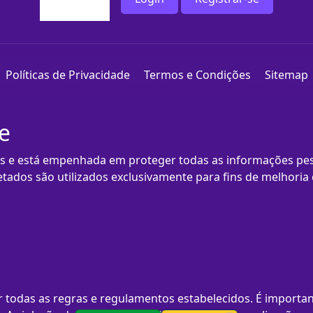
Políticas de Privacidade
Termos e Condições
Sitemap
de
ios e está empenhada em proteger todas as informações pe
tados são utilizados exclusivamente para fins de melhoria
todas as regras e regulamentos estabelecidos. É importan