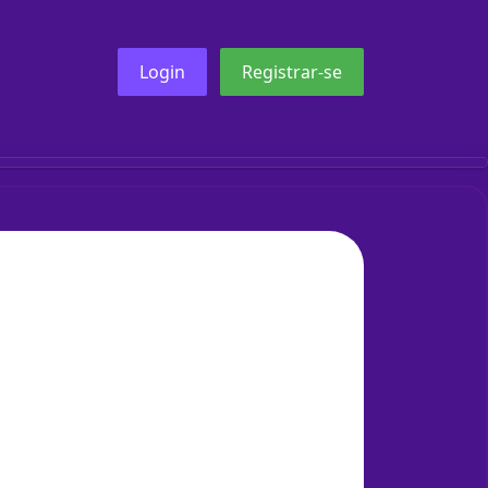
Login
Registrar-se