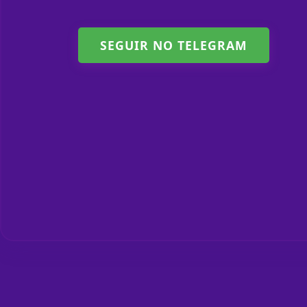
SEGUIR NO TELEGRAM