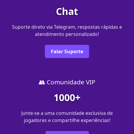
Chat
Suporte direto via Telegram, respostas rápidas e
atendimento personalizado!
Falar Suporte
👥 Comunidade VIP
1000+
Junte-se a uma comunidade exclusiva de
jogadores e compartilhe experiências!