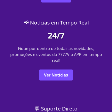
📢 Notícias em Tempo Real
24/7
Fique por dentro de todas as novidades,
promoções e eventos da 7777Vip APP em tempo
real!
Ver Notícias
💬 Suporte Direto