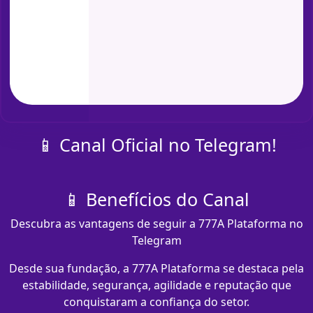
📱 Canal Oficial no Telegram!
📱 Benefícios do Canal
Descubra as vantagens de seguir a 777A Plataforma no
Telegram
Desde sua fundação, a 777A Plataforma se destaca pela
estabilidade, segurança, agilidade e reputação que
conquistaram a confiança do setor.