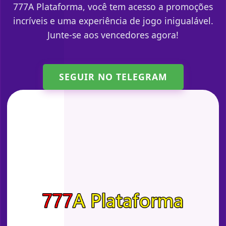
777A Plataforma, você tem acesso a promoções
incríveis e uma experiência de jogo inigualável.
Junte-se aos vencedores agora!
SEGUIR NO TELEGRAM