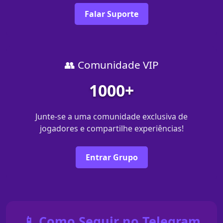
Falar Suporte
👥 Comunidade VIP
1000+
Junte-se a uma comunidade exclusiva de
jogadores e compartilhe experiências!
Entrar Grupo
📱 Como Seguir no Telegram