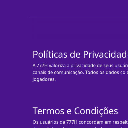
Políticas de Privacida
A 777H valoriza a privacidade de seus usuá
canais de comunicação. Todos os dados cole
jogadores.
Termos e Condições
Os usuários da 777H concordam em respeitar