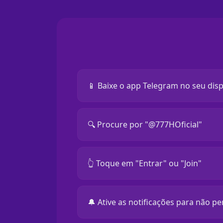
📱 Baixe o app Telegram no seu disp
🔍 Procure por "@777HOficial"
👆 Toque em "Entrar" ou "Join"
🔔 Ative as notificações para não p