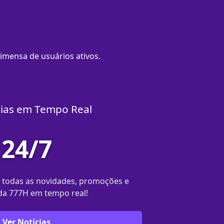
mensa de usuários ativos.
cias em Tempo Real
24/7
e todas as novidades, promoções e
da 777H em tempo real!
Ver Notícias