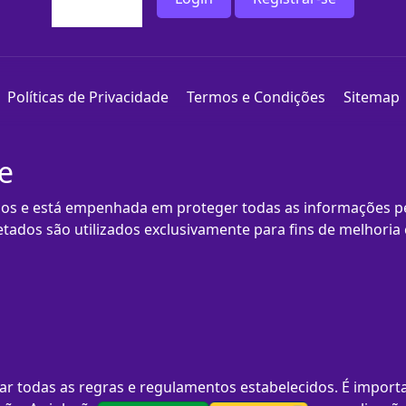
Políticas de Privacidade
Termos e Condições
Sitemap
de
rios e está empenhada em proteger todas as informações p
tados são utilizados exclusivamente para fins de melhoria
 todas as regras e regulamentos estabelecidos. É importa