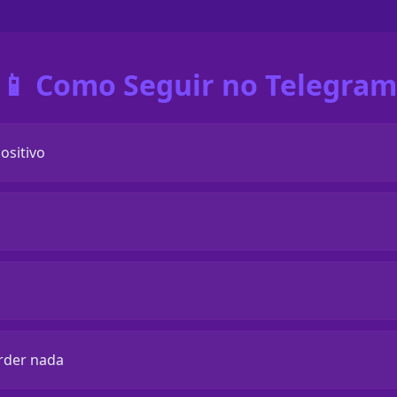
📱 Como Seguir no Telegram
ositivo
erder nada