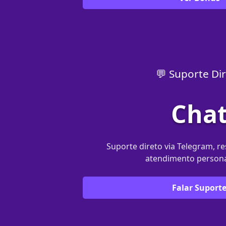
💬 Suporte Di
Cha
Suporte direto via Telegram, r
atendimento persona
Falar Suport