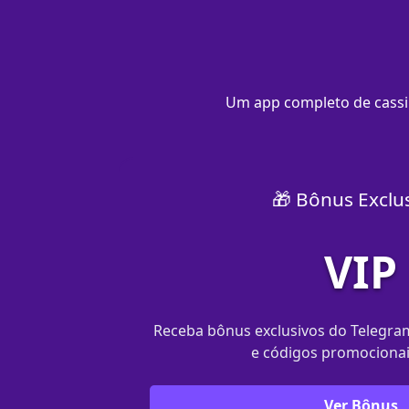
Um app completo de cassi
🎁 Bônus Exclu
VIP
Receba bônus exclusivos do Telegra
e códigos promocionai
Ver Bônus