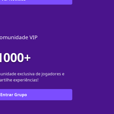
Comunidade VIP
1000+
unidade exclusiva de jogadores e
rtilhe experiências!
Entrar Grupo