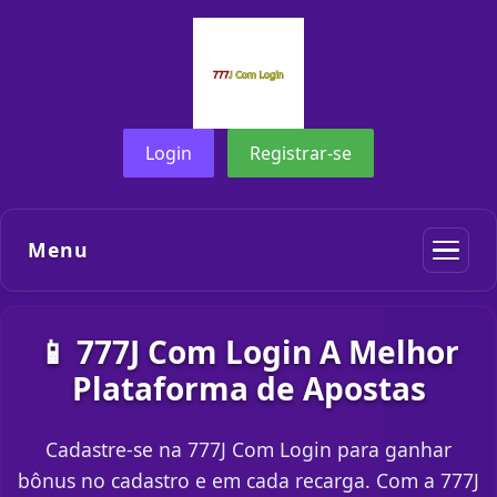
Login
Registrar-se
Menu
📱 777J Com Login A Melhor
Plataforma de Apostas
Cadastre-se na 777J Com Login para ganhar
bônus no cadastro e em cada recarga. Com a 777J