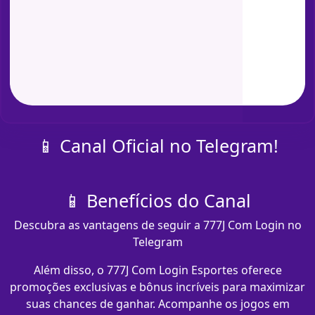
📱 Canal Oficial no Telegram!
📱 Benefícios do Canal
Descubra as vantagens de seguir a 777J Com Login no
Telegram
Além disso, o 777J Com Login Esportes oferece
promoções exclusivas e bônus incríveis para maximizar
suas chances de ganhar. Acompanhe os jogos em