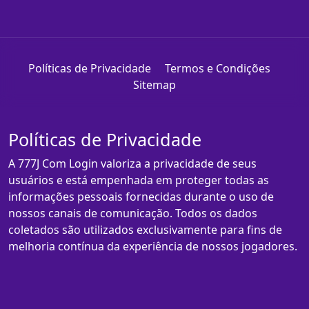
Políticas de Privacidade
Termos e Condições
Sitemap
Políticas de Privacidade
A 777J Com Login valoriza a privacidade de seus
usuários e está empenhada em proteger todas as
informações pessoais fornecidas durante o uso de
nossos canais de comunicação. Todos os dados
coletados são utilizados exclusivamente para fins de
melhoria contínua da experiência de nossos jogadores.