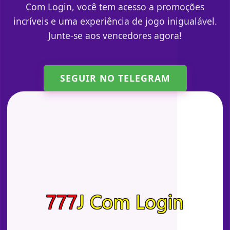
Com Login, você tem acesso a promoções
incríveis e uma experiência de jogo inigualável.
Junte-se aos vencedores agora!
SEGUIR NO TELEGRAM