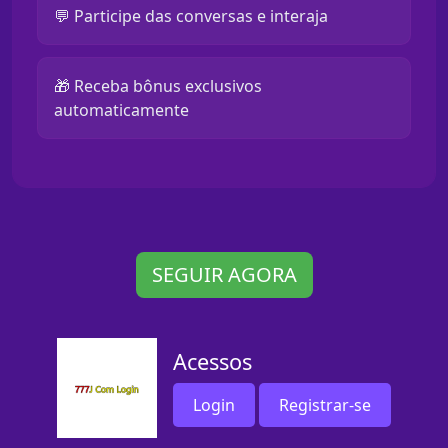
💬 Participe das conversas e interaja
🎁 Receba bônus exclusivos
automaticamente
SEGUIR AGORA
Acessos
Login
Registrar-se