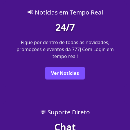
📢 Notícias em Tempo Real
24/7
Fique por dentro de todas as novidades,
promoções e eventos da 777J Com Login em
tempo real!
Ver Notícias
💬 Suporte Direto
Chat