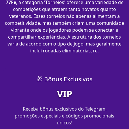
77Fe
, a categoria 'Torneios' oferece uma variedade de
competições que atraem tanto novatos quanto
veteranos. Esses torneios não apenas alimentam a
competitividade, mas também criam uma comunidade
vibrante onde os jogadores podem se conectar e
compartilhar experiências. A estrutura dos torneios
varia de acordo com o tipo de jogo, mas geralmente
inclui rodadas eliminatórias, re.
🎁 Bônus Exclusivos
VIP
Receba bônus exclusivos do Telegram,
promoções especiais e códigos promocionais
únicos!