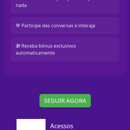
nada
💬 Participe das conversas e interaja
🎁 Receba bônus exclusivos
automaticamente
SEGUIR AGORA
Acessos