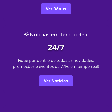
Ver Bônus
📢 Notícias em Tempo Real
24/7
Fique por dentro de todas as novidades,
promoções e eventos da 77Fe em tempo real!
Ver Notícias