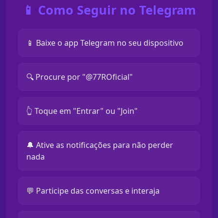
📱 Como Seguir no Telegram
📱 Baixe o app Telegram no seu dispositivo
🔍 Procure por "@77ROficial"
👆 Toque em "Entrar" ou "Join"
🔔 Ative as notificações para não perder
nada
💬 Participe das conversas e interaja