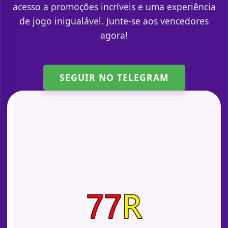
acesso a promoções incríveis e uma experiência
de jogo inigualável. Junte-se aos vencedores
agora!
SEGUIR NO TELEGRAM