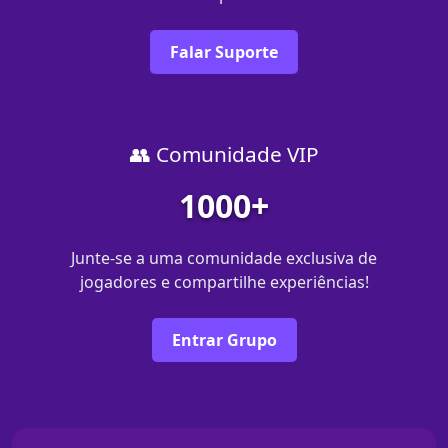
Falar Suporte
👥 Comunidade VIP
1000+
Junte-se a uma comunidade exclusiva de
jogadores e compartilhe experiências!
Entrar Grupo