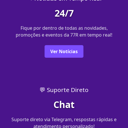
24/7
Fique por dentro de todas as novidades,
promoções e eventos da 77R em tempo real!
Ver Notícias
💬 Suporte Direto
Chat
Suporte direto via Telegram, respostas rápidas e
atendimento personalizado!