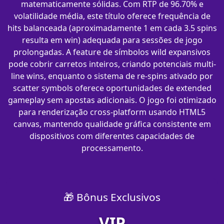
matematicamente sólidas. Com RTP de 96.70% e
volatilidade média, este título oferece frequência de
hits balanceada (aproximadamente 1 em cada 3.5 spins
resulta em win) adequada para sessões de jogo
prolongadas. A feature de símbolos wild expansivos
pode cobrir carretos inteiros, criando potenciais multi-
line wins, enquanto o sistema de re-spins ativado por
scatter symbols oferece oportunidades de extended
gameplay sem apostas adicionais. O jogo foi otimizado
para renderização cross-platform usando HTML5
canvas, mantendo qualidade gráfica consistente em
dispositivos com diferentes capacidades de
processamento.
🎁 Bônus Exclusivos
VIP