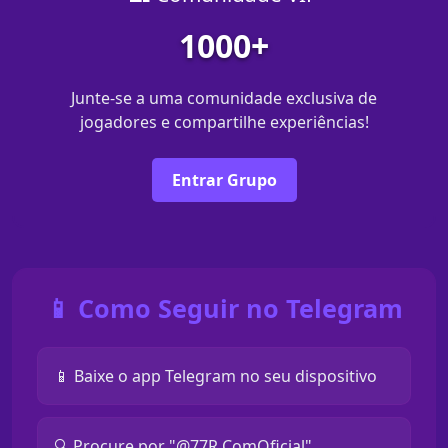
1000+
Junte-se a uma comunidade exclusiva de
jogadores e compartilhe experiências!
Entrar Grupo
📱 Como Seguir no Telegram
📱 Baixe o app Telegram no seu dispositivo
🔍 Procure por "@77R ComOficial"