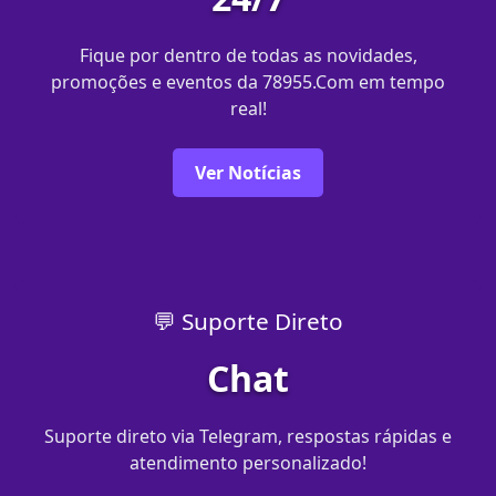
Fique por dentro de todas as novidades,
promoções e eventos da 78955.Com em tempo
real!
Ver Notícias
💬 Suporte Direto
Chat
Suporte direto via Telegram, respostas rápidas e
atendimento personalizado!