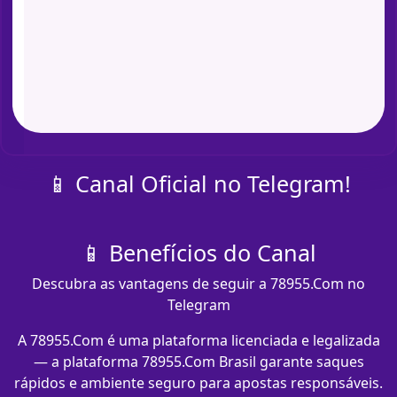
📱 Canal Oficial no Telegram!
📱 Benefícios do Canal
Descubra as vantagens de seguir a 78955.Com no
Telegram
A 78955.Com é uma plataforma licenciada e legalizada
— a plataforma 78955.Com Brasil garante saques
rápidos e ambiente seguro para apostas responsáveis.