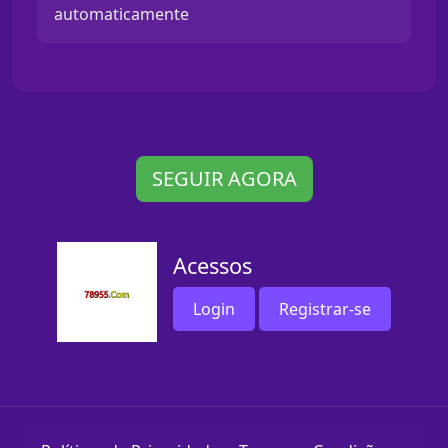
automaticamente
SEGUIR AGORA
Acessos
Login
Registrar-se