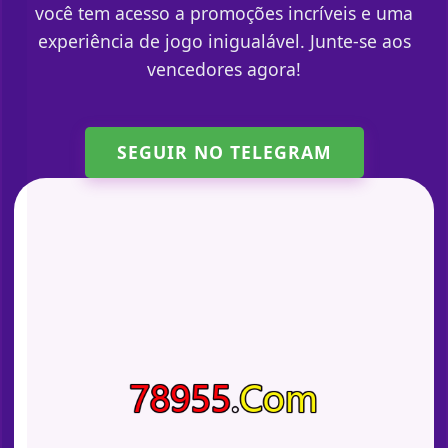
você tem acesso a promoções incríveis e uma
experiência de jogo inigualável. Junte-se aos
vencedores agora!
SEGUIR NO TELEGRAM