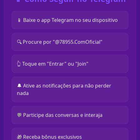
📱 Baixe o app Telegram no seu dispositivo
🔍 Procure por "@78955.ComOficial"
👆 Toque em "Entrar" ou "Join"
🔔 Ative as notificações para não perder
nada
💬 Participe das conversas e interaja
🎁 Receba bônus exclusivos