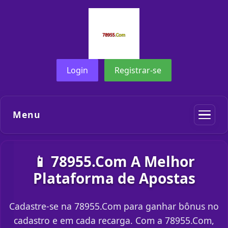
Login
Registrar-se
Menu
📱 78955.Com A Melhor
Plataforma de Apostas
Cadastre-se na 78955.Com para ganhar bônus no
cadastro e em cada recarga. Com a 78955.Com,