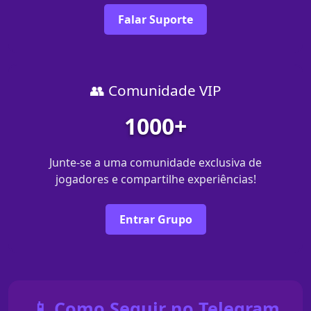
Falar Suporte
👥 Comunidade VIP
1000+
Junte-se a uma comunidade exclusiva de
jogadores e compartilhe experiências!
Entrar Grupo
📱 Como Seguir no Telegram