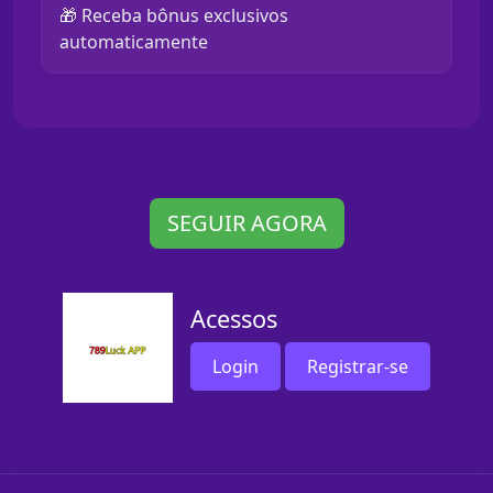
🎁 Receba bônus exclusivos
automaticamente
SEGUIR AGORA
Acessos
Login
Registrar-se