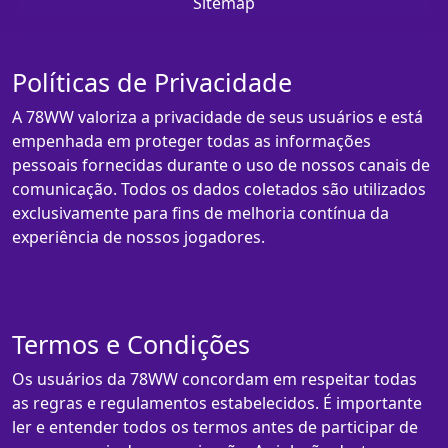
Sitemap
Políticas de Privacidade
A 78WW valoriza a privacidade de seus usuários e está
empenhada em proteger todas as informações
pessoais fornecidas durante o uso de nossos canais de
comunicação. Todos os dados coletados são utilizados
exclusivamente para fins de melhoria contínua da
experiência de nossos jogadores.
Termos e Condições
Os usuários da 78WW concordam em respeitar todas
as regras e regulamentos estabelecidos. É importante
ler e entender todos os termos antes de participar de