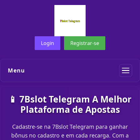
Login
Registrar-se
Menu
📱 7Bslot Telegram A Melhor
Plataforma de Apostas
Cadastre-se na 7Bslot Telegram para ganhar
bônus no cadastro e em cada recarga. Com a