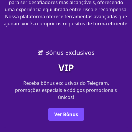
para ser desafiadores mas alcançáveis, oferecendo
uma experiência equilibrada entre risco e recompensa.
Nossa plataforma oferece ferramentas avançadas que
ajudam você a cumprir os requisitos de forma eficiente.
🎁 Bônus Exclusivos
VIP
Receba bônus exclusivos do Telegram,
promoções especiais e códigos promocionais
únicos!
Ver Bônus