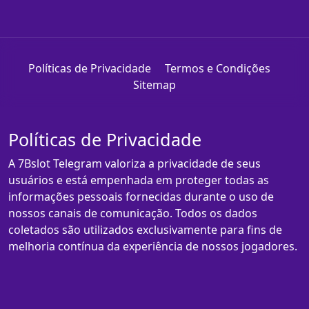
Políticas de Privacidade
Termos e Condições
Sitemap
Políticas de Privacidade
A 7Bslot Telegram valoriza a privacidade de seus
usuários e está empenhada em proteger todas as
informações pessoais fornecidas durante o uso de
nossos canais de comunicação. Todos os dados
coletados são utilizados exclusivamente para fins de
melhoria contínua da experiência de nossos jogadores.