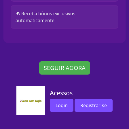
🎁 Receba bônus exclusivos
automaticamente
SEGUIR AGORA
Acessos
Login
Registrar-se