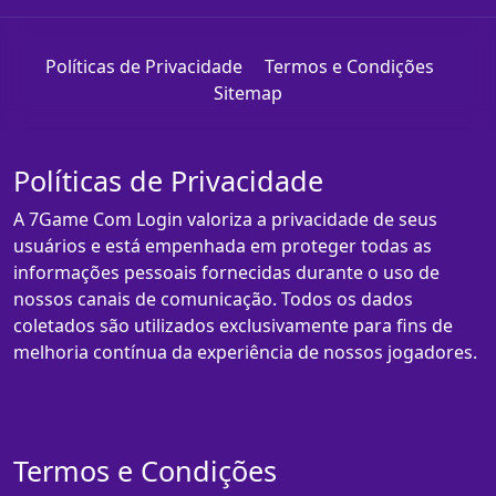
Políticas de Privacidade
Termos e Condições
Sitemap
Políticas de Privacidade
A 7Game Com Login valoriza a privacidade de seus
usuários e está empenhada em proteger todas as
informações pessoais fornecidas durante o uso de
nossos canais de comunicação. Todos os dados
coletados são utilizados exclusivamente para fins de
melhoria contínua da experiência de nossos jogadores.
Termos e Condições