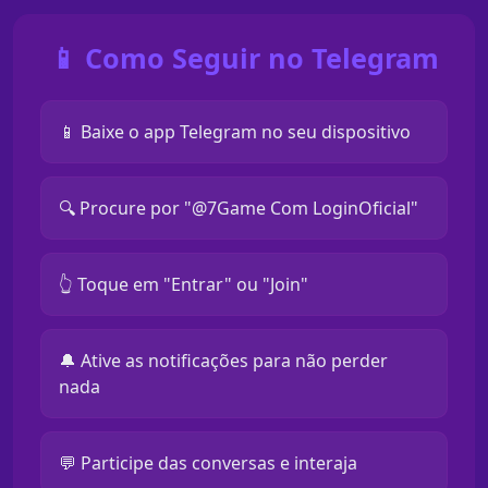
📱 Como Seguir no Telegram
📱 Baixe o app Telegram no seu dispositivo
🔍 Procure por "@7Game Com LoginOficial"
👆 Toque em "Entrar" ou "Join"
🔔 Ative as notificações para não perder
nada
💬 Participe das conversas e interaja