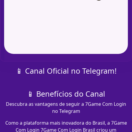
📱 Canal Oficial no Telegram!
📱 Benefícios do Canal
Descubra as vantagens de seguir a 7Game Com Login
no Telegram
Como a plataforma mais inovadora do Brasil, a 7Game
Com Login 7Game Com Login Brasil criou um