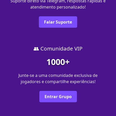
Suporte direto via Telegram, respostas rápidas e
atendimento personalizado!
Falar Suporte
👥 Comunidade VIP
1000+
Junte-se a uma comunidade exclusiva de
jogadores e compartilhe experiências!
Entrar Grupo