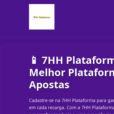
📱 7HH Platafor
Melhor Platafor
Apostas
Cadastre-se na 7HH Plataforma para ga
em cada recarga. Com a 7HH Plataforma