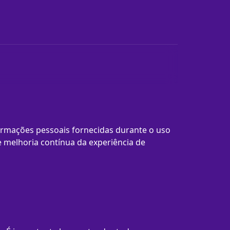
ormações pessoais fornecidas durante o uso
e melhoria contínua da experiência de