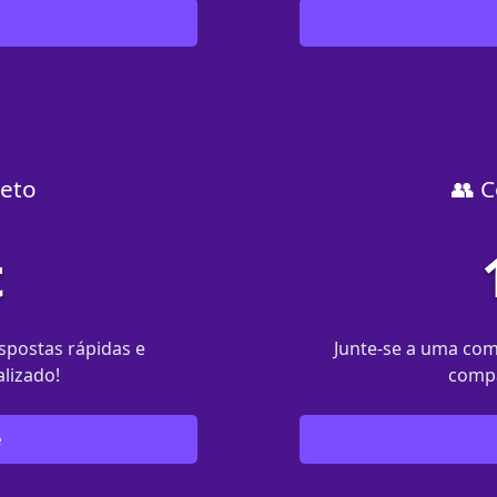
reto
👥 
t
espostas rápidas e
Junte-se a uma com
lizado!
compa
e