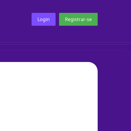
Login
Registrar-se