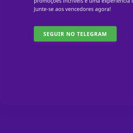
promoções incríveis e uma experiência d
Junte-se aos vencedores agora!
SEGUIR NO TELEGRAM