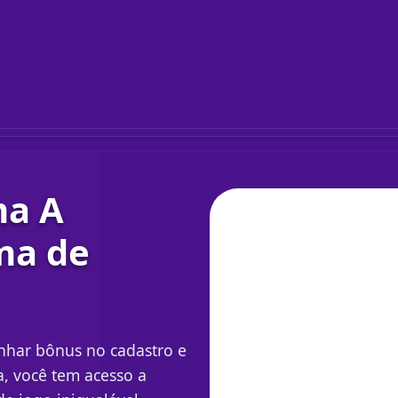
ma A
ma de
nhar bônus no cadastro e
, você tem acesso a