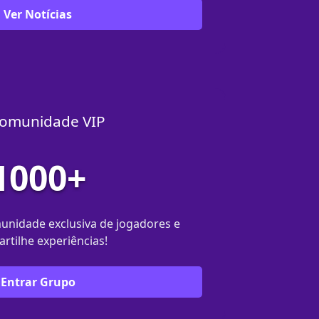
Ver Notícias
Comunidade VIP
1000+
unidade exclusiva de jogadores e
rtilhe experiências!
Entrar Grupo