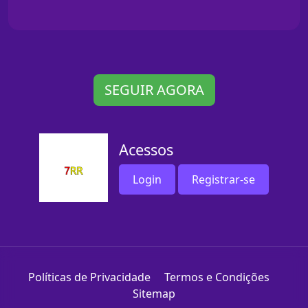
SEGUIR AGORA
Acessos
Login
Registrar-se
Políticas de Privacidade
Termos e Condições
Sitemap