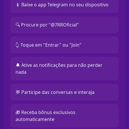
📱 Baixe o app Telegram no seu dispositivo
🔍 Procure por "@7RROficial"
👆 Toque em "Entrar" ou "Join"
🔔 Ative as notificações para não perder
nada
💬 Participe das conversas e interaja
🎁 Receba bônus exclusivos
automaticamente