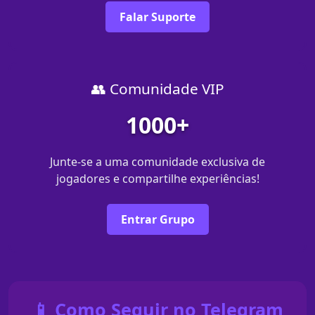
Falar Suporte
👥 Comunidade VIP
1000+
Junte-se a uma comunidade exclusiva de
jogadores e compartilhe experiências!
Entrar Grupo
📱 Como Seguir no Telegram