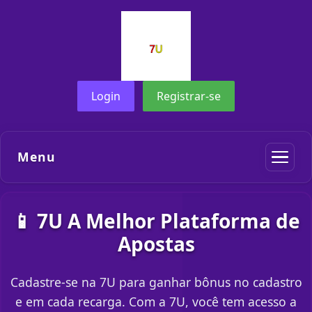
Login
Registrar-se
Menu
📱 7U A Melhor Plataforma de
Apostas
Cadastre-se na 7U para ganhar bônus no cadastro
e em cada recarga. Com a 7U, você tem acesso a