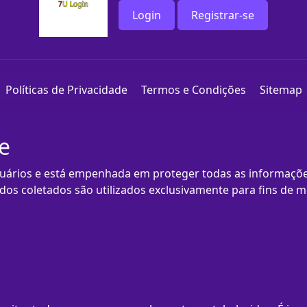
Login
Registrar-se
Políticas de Privacidade
Termos e Condições
Sitemap
de
usuários e está empenhada em proteger todas as informaçõe
os coletados são utilizados exclusivamente para fins de m