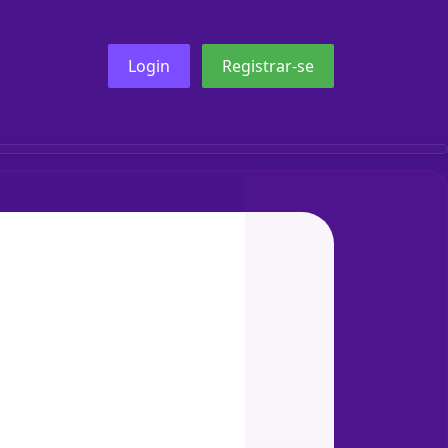
Login
Registrar-se