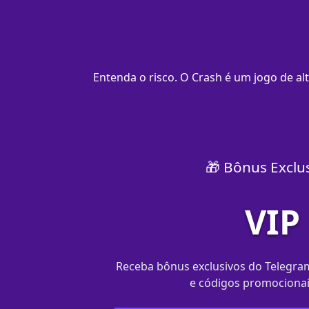
Entenda o risco. O Crash é um jogo de a
🎁 Bônus Exclu
VIP
Receba bônus exclusivos do Telegra
e códigos promocionai