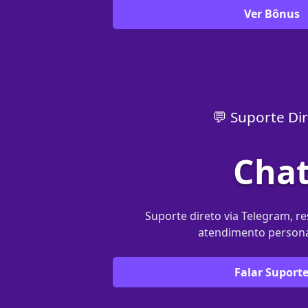
Ver Bônus
💬 Suporte Di
Cha
Suporte direto via Telegram, r
atendimento persona
Falar Suport