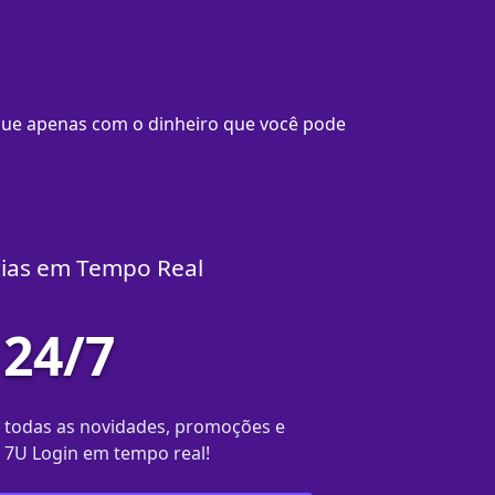
ogue apenas com o dinheiro que você pode
cias em Tempo Real
24/7
e todas as novidades, promoções e
 7U Login em tempo real!