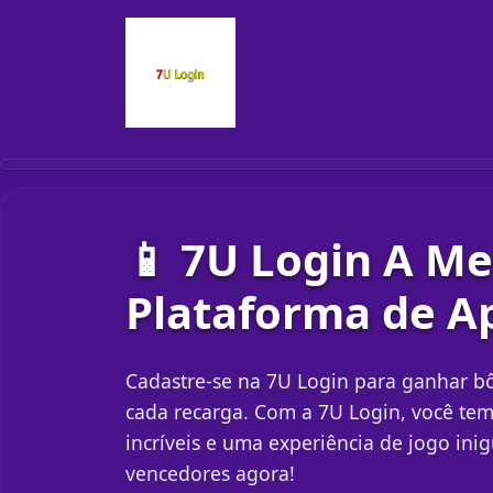
📱 7U Login A Me
Plataforma de A
Cadastre-se na 7U Login para ganhar b
cada recarga. Com a 7U Login, você te
incríveis e uma experiência de jogo inig
vencedores agora!