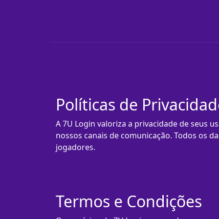
Políticas de Privacida
A 7U Login valoriza a privacidade de seus 
nossos canais de comunicação. Todos os dad
jogadores.
Termos e Condições