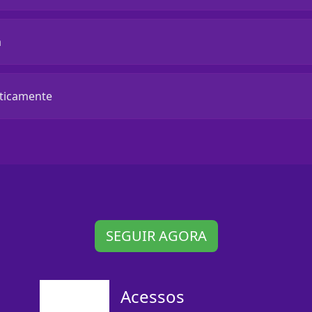
a
aticamente
SEGUIR AGORA
Acessos