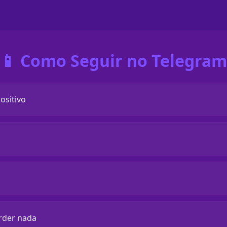
📱 Como Seguir no Telegram
ositivo
erder nada