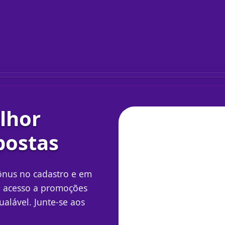
lhor
postas
ônus no cadastro e em
m acesso a promoções
ualável. Junte-se aos