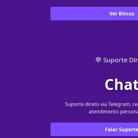
Ver Bônus
💬 Suporte Di
Cha
Suporte direto via Telegram, r
atendimento persona
Falar Suport