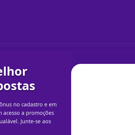
elhor
postas
bônus no cadastro e em
em acesso a promoções
ualável. Junte-se aos