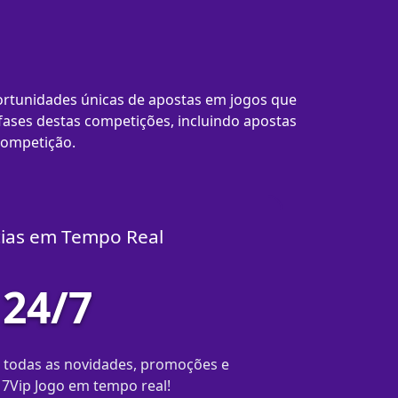
portunidades únicas de apostas em jogos que
ases destas competições, incluindo apostas
competição.
cias em Tempo Real
24/7
e todas as novidades, promoções e
 7Vip Jogo em tempo real!