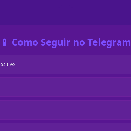
📱 Como Seguir no Telegram
ositivo