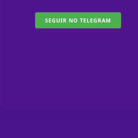
SEGUIR NO TELEGRAM