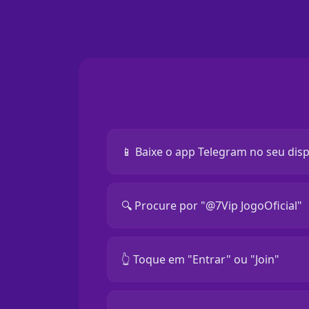
📱 Baixe o app Telegram no seu disp
🔍 Procure por "@7Vip JogoOficial"
👆 Toque em "Entrar" ou "Join"