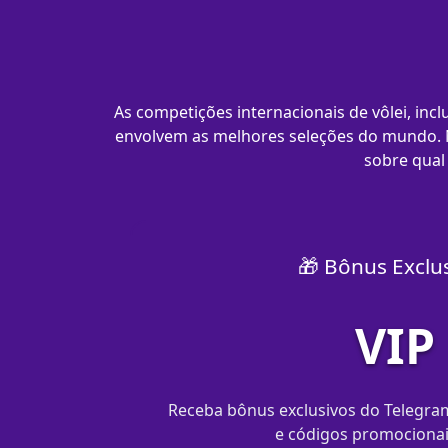
As competições internacionais de vôlei, in
envolvem as melhores seleções do mundo. N
sobre qual
🎁 Bônus Exclu
VIP
Receba bônus exclusivos do Telegra
e códigos promocionai