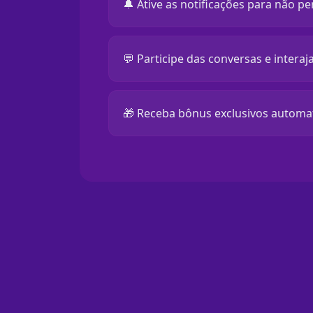
🔔 Ative as notificações para não p
💬 Participe das conversas e interaj
🎁 Receba bônus exclusivos autom