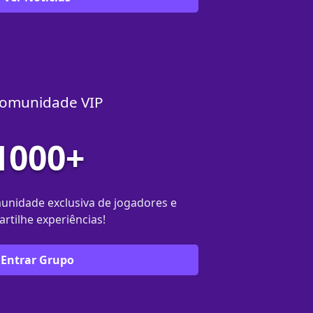
Comunidade VIP
1000+
unidade exclusiva de jogadores e
rtilhe experiências!
Entrar Grupo