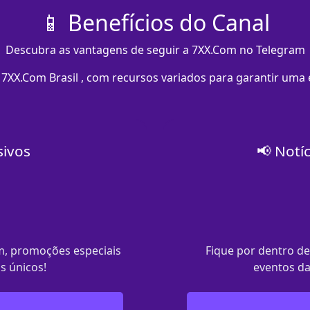
📱 Benefícios do Canal
Descubra as vantagens de seguir a 7XX.Com no Telegram
7XX.Com Brasil , com recursos variados para garantir uma
sivos
📢 Notí
m, promoções especiais
Fique por dentro d
s únicos!
eventos da