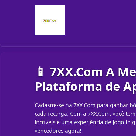
📱 7XX.Com A Me
Plataforma de A
Cadastre-se na 7XX.Com para ganhar bô
cada recarga. Com a 7XX.Com, você tem
incríveis e uma experiência de jogo inig
vencedores agora!