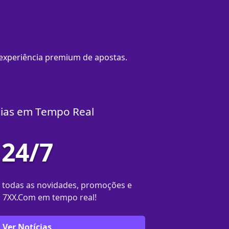
 experiência premium de apostas.
cias em Tempo Real
24/7
e todas as novidades, promoções e
 7XX.Com em tempo real!
Ver Notícias