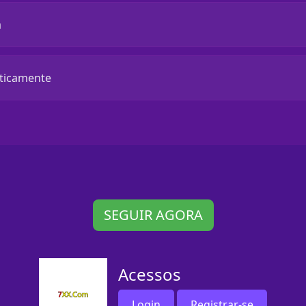
a
aticamente
SEGUIR AGORA
Acessos
Login
Registrar-se