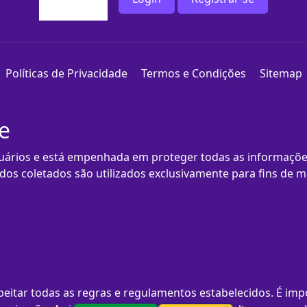
Políticas de Privacidade
Termos e Condições
Sitemap
de
suários e está empenhada em proteger todas as informaçõe
os coletados são utilizados exclusivamente para fins de m
itar todas as regras e regulamentos estabelecidos. É impo