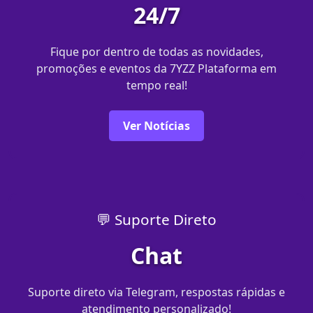
24/7
Fique por dentro de todas as novidades,
promoções e eventos da 7YZZ Plataforma em
tempo real!
Ver Notícias
💬 Suporte Direto
Chat
Suporte direto via Telegram, respostas rápidas e
atendimento personalizado!