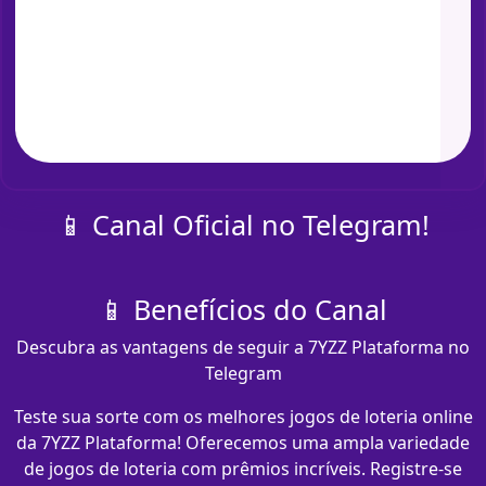
📱 Canal Oficial no Telegram!
📱 Benefícios do Canal
Descubra as vantagens de seguir a 7YZZ Plataforma no
Telegram
Teste sua sorte com os melhores jogos de loteria online
da 7YZZ Plataforma! Oferecemos uma ampla variedade
de jogos de loteria com prêmios incríveis. Registre-se