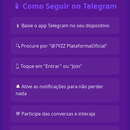
📱 Como Seguir no Telegram
📱 Baixe o app Telegram no seu dispositivo
🔍 Procure por "@7YZZ PlataformaOficial"
👆 Toque em "Entrar" ou "Join"
🔔 Ative as notificações para não perder
nada
💬 Participe das conversas e interaja