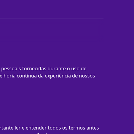
 pessoais fornecidas durante o uso de
elhoria contínua da experiência de nossos
tante ler e entender todos os termos antes