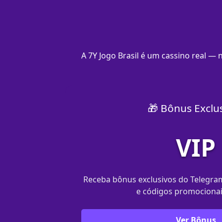
A 7Y Jogo Brasil é um cassino real —
🎁 Bônus Exclu
VIP
Receba bônus exclusivos do Telegra
e códigos promocionai
Ver Bônus