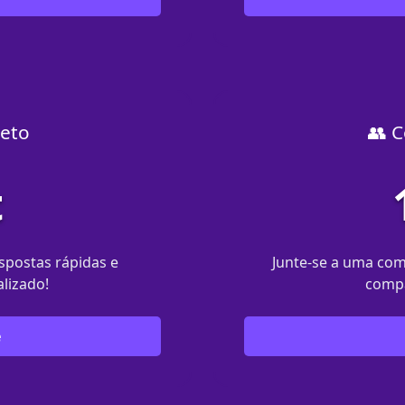
reto
👥 
t
espostas rápidas e
Junte-se a uma com
lizado!
compa
e