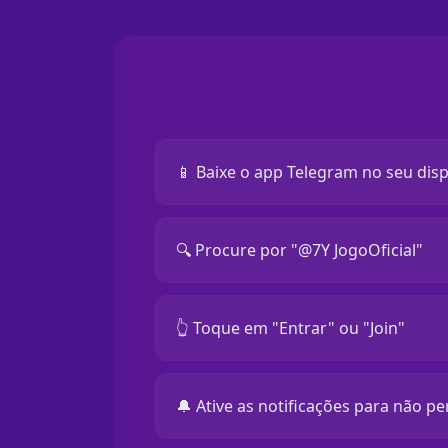
📱 Baixe o app Telegram no seu disp
🔍 Procure por "@7Y JogoOficial"
👆 Toque em "Entrar" ou "Join"
🔔 Ative as notificações para não p