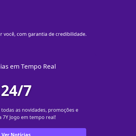
 você, com garantia de credibilidade.
cias em Tempo Real
24/7
e todas as novidades, promoções e
a 7Y Jogo em tempo real!
Ver Notícias