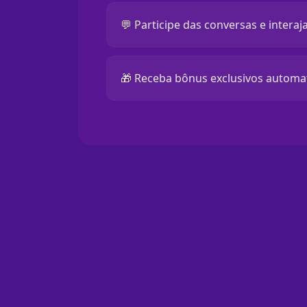
💬 Participe das conversas e interaj
🎁 Receba bônus exclusivos autom