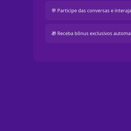
💬 Participe das conversas e interaj
🎁 Receba bônus exclusivos autom