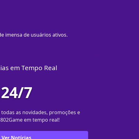
 imensa de usuários ativos.
cias em Tempo Real
24/7
e todas as novidades, promoções e
 802Game em tempo real!
Ver Notícias