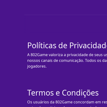
Políticas de Privacida
A 802Game valoriza a privacidade de seus 
nossos canais de comunicação. Todos os dad
jogadores.
Termos e Condições
Os usuários da 802Game concordam em respe