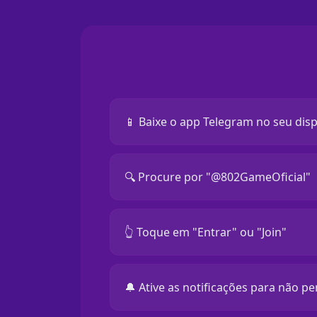
📱 Baixe o app Telegram no seu disp
🔍 Procure por "@802GameOficial"
👆 Toque em "Entrar" ou "Join"
🔔 Ative as notificações para não p