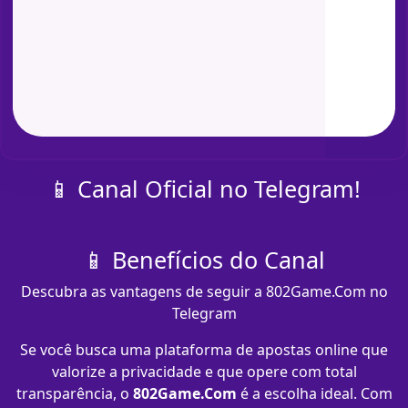
📱 Canal Oficial no Telegram!
📱 Benefícios do Canal
Descubra as vantagens de seguir a 802Game.Com no
Telegram
Se você busca uma plataforma de apostas online que
valorize a privacidade e que opere com total
transparência, o
802Game.Com
é a escolha ideal. Com