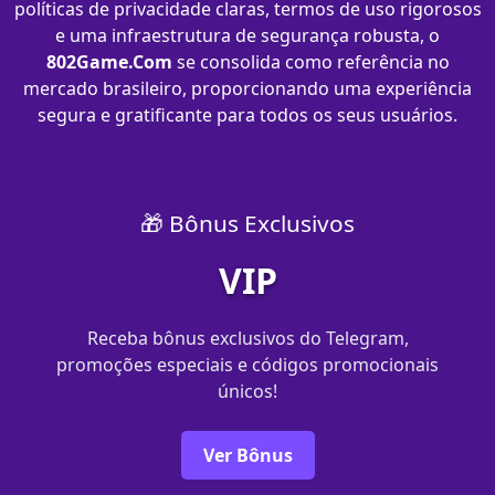
políticas de privacidade claras, termos de uso rigorosos
e uma infraestrutura de segurança robusta, o
802Game.Com
se consolida como referência no
mercado brasileiro, proporcionando uma experiência
segura e gratificante para todos os seus usuários.
🎁 Bônus Exclusivos
VIP
Receba bônus exclusivos do Telegram,
promoções especiais e códigos promocionais
únicos!
Ver Bônus