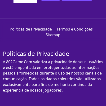
Políticas de Privacidade
Termos e Condições
Sitemap
Políticas de Privacidade
A 802Game.Com valoriza a privacidade de seus usuários
e está empenhada em proteger todas as informações
pessoais fornecidas durante o uso de nossos canais de
comunicação. Todos os dados coletados são utilizados
exclusivamente para fins de melhoria contínua da
experiência de nossos jogadores.