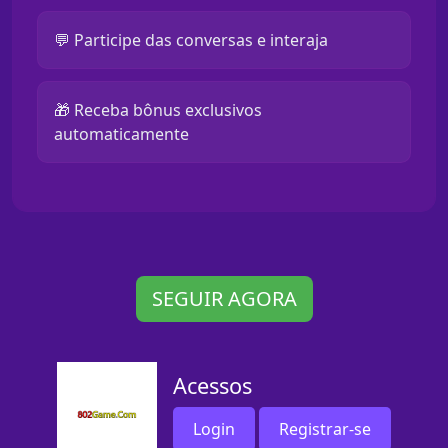
💬 Participe das conversas e interaja
🎁 Receba bônus exclusivos
automaticamente
SEGUIR AGORA
Acessos
Login
Registrar-se