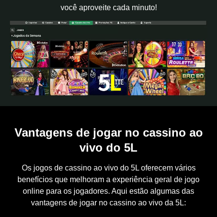
você aproveite cada minuto!
Vantagens de jogar no cassino ao
vivo do 5L
Os jogos de cassino ao vivo do 5L oferecem vários
benefícios que melhoram a experiência geral de jogo
online para os jogadores. Aqui estão algumas das
vantagens de jogar no cassino ao vivo da 5L: