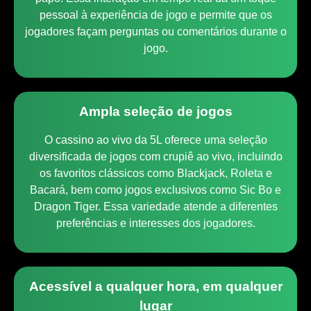
pessoal à experiência de jogo e permite que os
jogadores façam perguntas ou comentários durante o
jogo.
Ampla seleção de jogos
O cassino ao vivo da 5L oferece uma seleção
diversificada de jogos com crupiê ao vivo, incluindo
os favoritos clássicos como Blackjack, Roleta e
Bacará, bem como jogos exclusivos como Sic Bo e
Dragon Tiger. Essa variedade atende a diferentes
preferências e interesses dos jogadores.
Acessível a qualquer hora, em qualquer
lugar