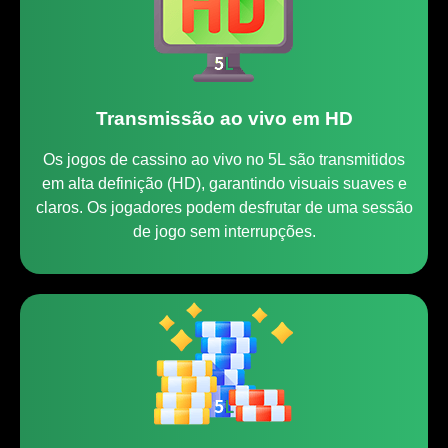
Transmissão ao vivo em HD
Os jogos de cassino ao vivo no 5L são transmitidos
em alta definição (HD), garantindo visuais suaves e
claros. Os jogadores podem desfrutar de uma sessão
de jogo sem interrupções.