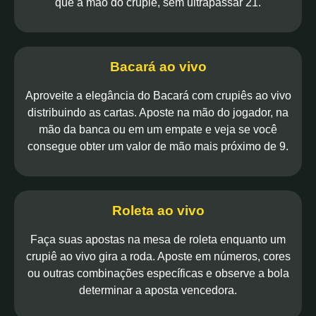
que a mão do crupiê, sem ultrapassar 21.
Bacará ao vivo
Aproveite a elegância do Bacará com crupiês ao vivo
distribuindo as cartas. Aposte na mão do jogador, na
mão da banca ou em um empate e veja se você
consegue obter um valor de mão mais próximo de 9.
Roleta ao vivo
Faça suas apostas na mesa de roleta enquanto um
crupiê ao vivo gira a roda. Aposte em números, cores
ou outras combinações específicas e observe a bola
determinar a aposta vencedora.