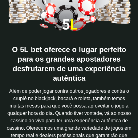
O 5L bet oferece o lugar perfeito
para os grandes apostadores
desfrutarem de uma experiência
autêntica
Além de poder jogar contra outros jogadores e contra o
crupiê no blackjack, bacará e roleta, também temos
muitas mesas para que você possa aproveitar o jogo a
qualquer hora do dia. Quando tiver vontade, vá ao nosso
cassino ao vivo para ter uma experiência autêntica de
cassino. Oferecemos uma grande variedade de jogos em
tempo real e dealers profissionais que garantirão que