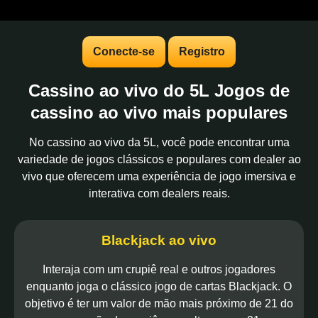
Conecte-se
Registro
Cassino ao vivo do 5L Jogos de
cassino ao vivo mais populares
No cassino ao vivo da 5L, você pode encontrar uma
variedade de jogos clássicos e populares com dealer ao
vivo que oferecem uma experiência de jogo imersiva e
interativa com dealers reais.
Blackjack ao vivo
Interaja com um crupiê real e outros jogadores
enquanto joga o clássico jogo de cartas Blackjack. O
objetivo é ter um valor de mão mais próximo de 21 do