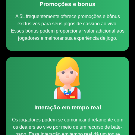
Promoções e bonus
A 5L frequentemente oferece promoções e bônus
exclusivos para seus jogos de cassino ao vivo.
Esses bônus podem proporcionar valor adicional aos
jogadores e melhorar sua experiência de jogo.
Interação em tempo real
Os jogadores podem se comunicar diretamente com
os dealers ao vivo por meio de um recurso de bate-
papo. Essa interação em tempo real dá um toque