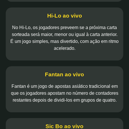
Hi-Lo ao vivo
No Hi-Lo, os jogadores preveem se a próxima carta
sorteada será maior, menor ou igual à carta anterior.
É um jogo simples, mas divertido, com ação em ritmo
acelerado.
Fantan ao vivo
Fantan é um jogo de apostas asiático tradicional em
que os jogadores apostam no número de contadores
restantes depois de dividi-los em grupos de quatro.
Sic Bo ao vivo